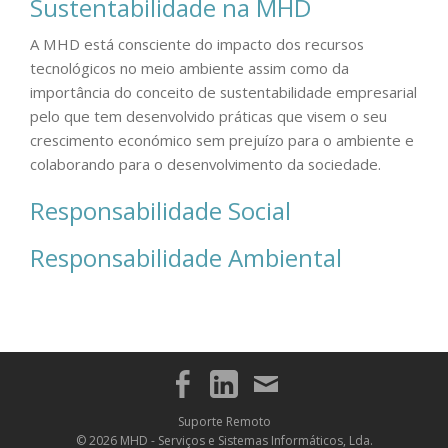
Sustentabilidade na MHD
A MHD está consciente do impacto dos recursos
tecnológicos no meio ambiente assim como da
importância do conceito de sustentabilidade empresarial
pelo que tem desenvolvido práticas que visem o seu
crescimento económico sem prejuízo para o ambiente e
colaborando para o desenvolvimento da sociedade.
Responsabilidade Social
Responsabilidade Ambiental
F
L
M
a
i
a
c
n
i
Suporte Remoto
e
k
l
© 2026 MHD - Serviços e Sistemas Informáticos, Lda.